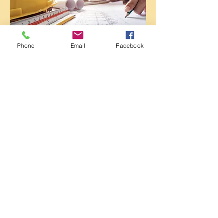
Phone
Email
Facebook
4 Stützwände in Guben ca.
360m Länge
Werkstattplanung Ergänzung Geländer und
Konsolen, Statische Berechnung der Konsolen